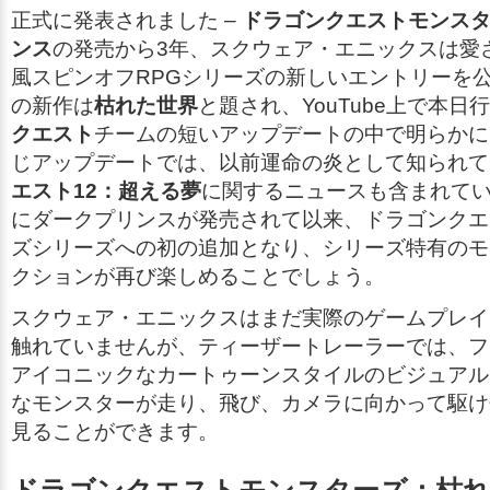
正式に発表されました –
ドラゴンクエストモンスタ
ンス
の発売から3年、スクウェア・エニックスは愛
風スピンオフRPGシリーズの新しいエントリーを
の新作は
枯れた世界
と題され、YouTube上で本日
クエスト
チームの短いアップデートの中で明らかに
じアップデートでは、以前
運命の炎
として知られて
エスト12：超える夢
に関するニュースも含まれてい
に
ダークプリンス
が発売されて以来、ドラゴンクエ
ズシリーズへの初の追加となり、シリーズ特有のモ
クションが再び楽しめることでしょう。
スクウェア・エニックスはまだ実際のゲームプレイ
触れていませんが、ティーザートレーラーでは、フ
アイコニックなカートゥーンスタイルのビジュアル
なモンスターが走り、飛び、カメラに向かって駆け
見ることができます。