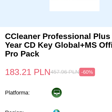
CCleaner Professional Plus
Year CD Key Global+MS Off
Pro Pack
183.21
PLN
457.96
PLN
-60%
Platforma: