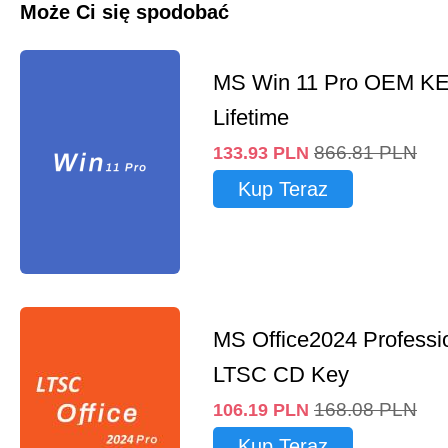
Może Ci się spodobać
MS Win 11 Pro OEM K
Lifetime
866.81
PLN
133.93
PLN
Kup Teraz
MS Office2024 Professi
LTSC CD Key
168.08
PLN
106.19
PLN
Kup Teraz