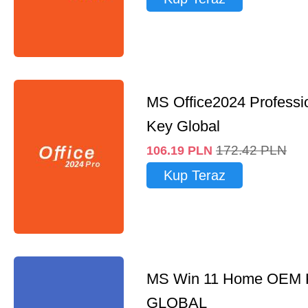
MS Office2024 Professi
Key Global
172.42
PLN
106.19
PLN
Kup Teraz
MS Win 11 Home OEM
GLOBAL