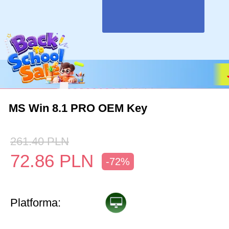
MS Win 8.1 PRO OEM Key
261.40
PLN
72.86
PLN
-72%
Platforma: