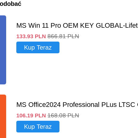
podobać
MS Win 11 Pro OEM KEY GLOBAL-Lifet
866.81
PLN
133.93
PLN
Kup Teraz
MS Office2024 Professional PLus LTSC
168.08
PLN
106.19
PLN
Kup Teraz