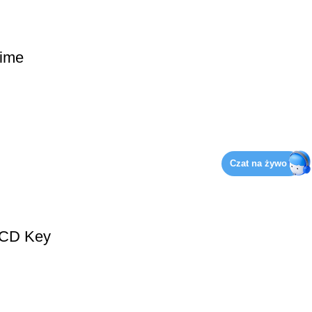
ime
Czat na żywo
 CD Key