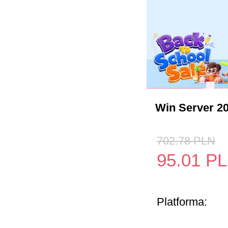
Win Server 2
702.78
PLN
95.01
P
Platforma: