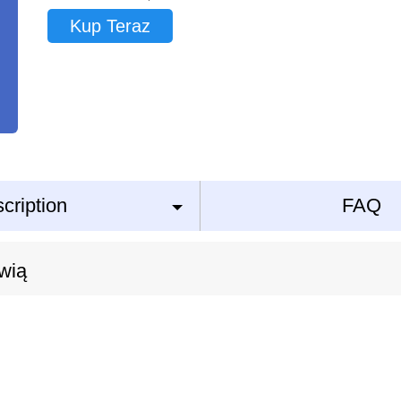
Kup Teraz
cription
FAQ
wią