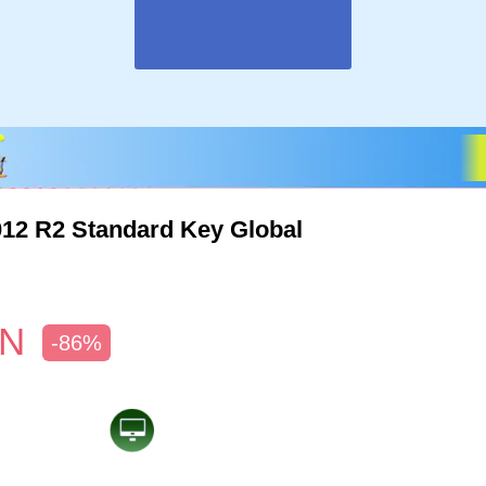
012 R2 Standard Key Global
LN
-86%