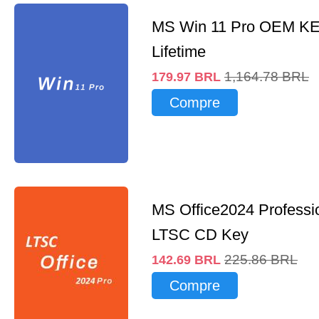
MS Win 11 Pro OEM K
Lifetime
1,164.78
BRL
179.97
BRL
Compre
MS Office2024 Professi
LTSC CD Key
225.86
BRL
142.69
BRL
Compre