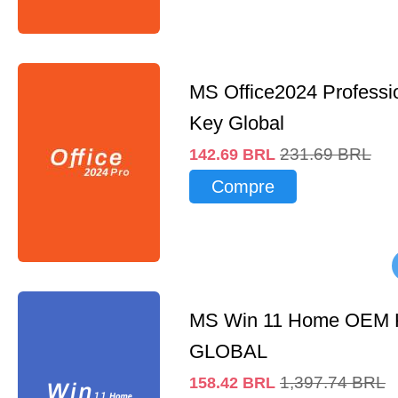
MS Office2024 Professi
Key Global
231.69
BRL
142.69
BRL
Compre
MS Win 11 Home OEM
GLOBAL
1,397.74
BRL
158.42
BRL