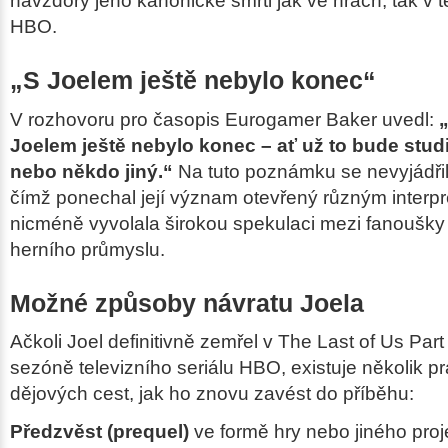
navzdory jeho kanonické smrti jak ve hrách, tak v t
HBO.
„S Joelem ještě nebylo konec“
V rozhovoru pro časopis
Eurogamer
Baker uvedl:
„
Joelem ještě nebylo konec – ať už to bude stu
nebo někdo jiný.“
Na tuto poznámku se nevyjádřil
čímž ponechal její význam otevřený různým interp
nicméně vyvolala širokou spekulaci mezi fanoušky 
herního průmyslu.
Možné způsoby návratu Joela
Ačkoli Joel definitivně zemřel v
The Last of Us Part 
sezóně televizního seriálu HBO, existuje několik
dějových cest, jak ho znovu zavést do příběhu:
Předzvěst (prequel)
ve formě hry nebo jiného proje