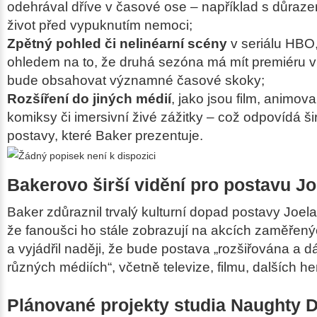
odehrával dříve v časové ose – například s důraz
život před vypuknutím nemoci;
Zpětný pohled či nelinéarní scény
v seriálu HBO
ohledem na to, že druhá sezóna má mít premiéru 
bude obsahovat významné časové skoky;
Rozšíření do jiných médií
, jako jsou film, animova
komiksy či imersivní živé zážitky – což odpovídá ši
postavy, které Baker prezentuje.
Bakerovo širší vidění pro postavu Jo
Baker zdůraznil trvalý kulturní dopad postavy Joela
že fanoušci ho stále zobrazují na akcích zaměřen
a vyjádřil naději, že bude postava „rozšiřována a d
různých médiích“, včetně televize, filmu, dalších h
Plánované projekty studia Naughty 