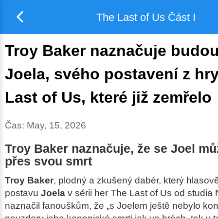
The Last of Us Část I
Troy Baker naznačuje budo
Joela, svého postavení z hr
Last of Us, které již zemřelo
Čas:
May, 15, 2026
Troy Baker naznačuje, že se Joel může
přes svou smrt
Troy Baker
, plodný a zkušený dabér, který hlasově
postavu
Joela
v sérii her
The Last of Us
od studia 
naznačil fanouškům, že „s Joelem ještě nebylo kon