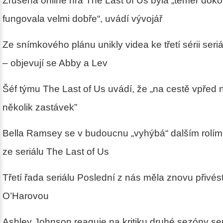
Zrušená online hra The Last of Us byla „téměř doko
fungovala velmi dobře“, uvádí vývojář
Ze snímkového plánu unikly videa ke třetí sérii seri
– objevují se Abby a Lev
Šéf týmu The Last of Us uvádí, že „na cestě vpřed 
několik zastávek”
Bella Ramsey se v budoucnu „vyhýbá“ dalším rolím
ze seriálu The Last of Us
Třetí řada seriálu Poslední z nás měla znovu přivés
O’Harovou
Ashley Johnson reaguje na kritiku druhé sezóny ser