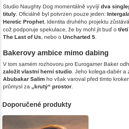
Studio Naughty Dog momentálně vyvíjí
dva single
tituly
. Oficiálně byl potvrzen pouze jeden:
Intergal
Heretic Prophet
. Identita druhého projektu zůst
což podporuje spekulace, že by mohl jít buď o
třet
The Last of Us
, nebo o
Uncharted 5
.
Bakerovy ambice mimo dabing
V tom samém rozhovoru pro
Eurogamer
Baker odha
založit vlastní herní studio
. Jeho kolega-dabér a 
Abubakar Salim
ho však varoval před tímto kroke
průmysl za
„krutý“ prostor
.
Doporučené produkty