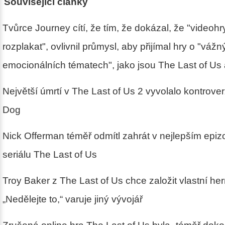
Související články
Tvůrce Journey cítí, že tím, že dokázal, že "videohr
rozplakat", ovlivnil průmysl, aby přijímal hry o "vážn
emocionálních tématech", jako jsou The Last of Us
Největší úmrtí v The Last of Us 2 vyvolalo kontrove
Dog
Nick Offerman téměř odmítl zahrát v nejlepším epi
seriálu The Last of Us
Troy Baker z The Last of Us chce založit vlastní he
„Nedělejte to,“ varuje jiný vývojář