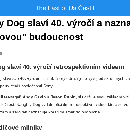
The Last of Us Část I
 Dog slaví 40. výročí a nazn
hovou" budoucnost
26
g slaví 40. výročí retrospektivním videem
g slaví své
40. výročí
—milník, který odráží jeho vývoj od skromných za
t-party studií společnosti Sony.
ili teenageři
Andy Gavin
a
Jason Rubin
, si udržuje svou základní vizi
ležitosti Naughty Dog vydalo oficiální retrospektivní video, které se vra
zám a zároveň naznačuje kreativní směr do budoucna.
líčové milníky