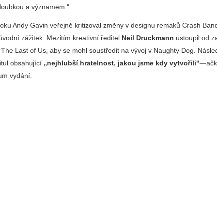
 hloubkou a významem.
oku Andy Gavin veřejně kritizoval změny v designu remaků
Crash Band
původní zážitek. Mezitím kreativní ředitel
Neil Druckmann
ustoupil od z
u
The Last of Us
, aby se mohl soustředit na vývoj v Naughty Dog. Násl
itul obsahující
„nejhlubší hratelnost, jakou jsme kdy vytvořili“
—ačko
tum vydání.