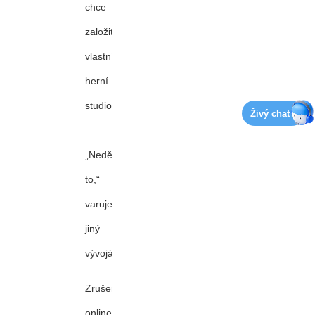
chce
založit
vlastní
herní
studio
Živý chat
—
„Nedělejte
to,“
varuje
jiný
vývojář
Zrušená
online