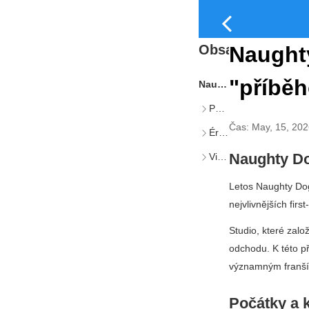
Obsah
Naughty
"příbě
Naughty Dog slaví 40. výročí retrospektivním videem
Počátky a klíčové milníky
Čas:
May, 15, 20
Éra filmové akce a co dál
Naughty Do
Vize do budoucna
Letos Naughty Do
nejvlivnějších firs
Studio, které založ
odchodu. K této pří
významným franší
Počátky a k