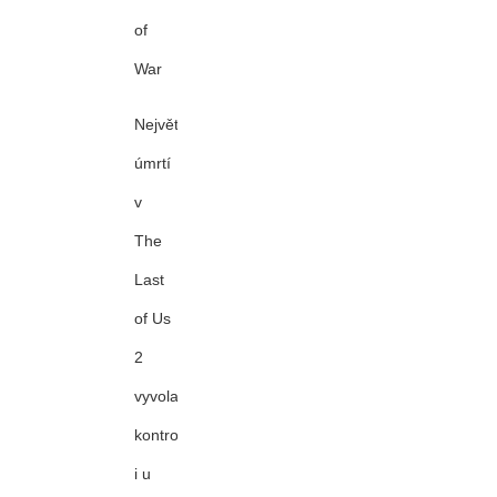
of
War
Největší
úmrtí
v
The
Last
of Us
2
vyvolalo
kontroverze
i u