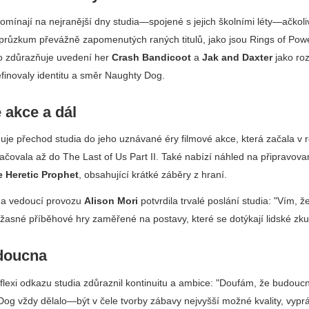
omínají na nejranější dny studia—spojené s jejich školními léty—ačkol
průzkum převážně zapomenutých raných titulů, jako jsou
Rings of Pow
ho zdůrazňuje uvedení her
Crash Bandicoot
a
Jak and Daxter
jako roz
finovaly identitu a směr Naughty Dog.
 akce a dál
duje přechod studia do jeho uznávané éry filmové akce, která začala v
ačovala až do
The Last of Us Part II
. Také nabízí náhled na připravovan
e Heretic Prophet
, obsahující krátké záběry z hraní.
 a vedoucí provozu
Alison Mori
potvrdila trvalé poslání studia:
Vím, ž
úžasné příběhové hry zaměřené na postavy, které se dotýkají lidské zku
doucna
flexi odkazu studia zdůraznil kontinuitu a ambice:
Doufám, že budoucno
og vždy dělalo—být v čele tvorby zábavy nejvyšší možné kvality, vyprá