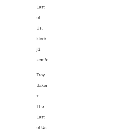
Last
of
Us,
které
již
zemřelo
Troy
Baker
z
The
Last
of Us