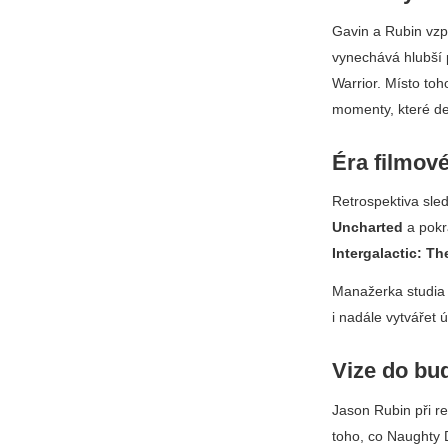
Gavin a Rubin vzp
vynechává hlubší 
Warrior
. Místo to
momenty, které de
Éra filmové
Retrospektiva sle
Uncharted
a pokr
Intergalactic: Th
Manažerka studia
i nadále vytvářet 
Vize do bu
Jason Rubin při re
toho, co Naughty D