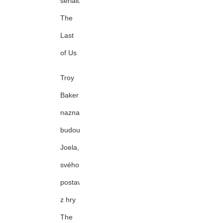
seriálu
The
Last
of Us
Troy
Baker
naznačuje
budoucnost
Joela,
svého
postavení
z hry
The