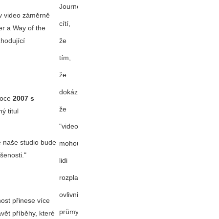
Journey
iv video záměrně
cítí,
er
a
Way of the
že
hodující
tím,
že
dokázal,
 roce
2007 s
že
ý titul
"videohry
e naše studio bude
mohou
šenosti.
lidi
rozplakat",
ovlivnil
st přinese více
průmysl,
vět příběhy, které