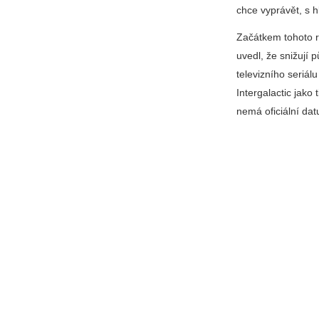
chce vyprávět, s
Začátkem tohoto r
uvedl, že snižují 
televizního seriál
Intergalactic
jako t
nemá oficiální da