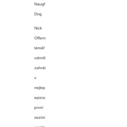
Naughty
Dog
Nick
Offerman
téměř
odmítl
zahrát
v
nejlepším
epizodu
první
sezóny