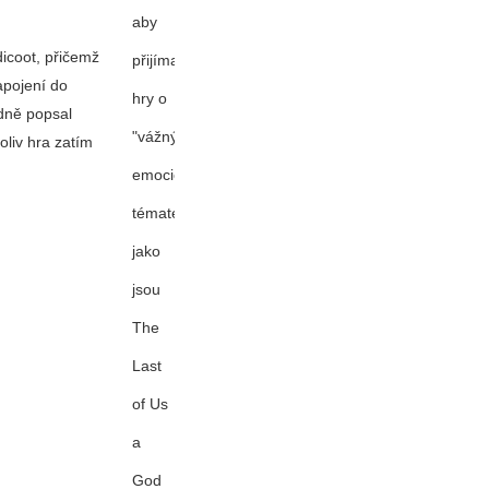
aby
icoot
, přičemž
přijímal
apojení do
hry o
edně popsal
"vážných,
liv hra zatím
emocionálních
tématech",
jako
jsou
The
Last
of Us
a
God