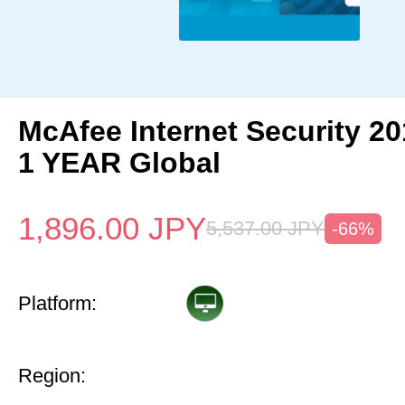
McAfee Internet Security 2
1 YEAR Global
1,896.00
JPY
5,537.00
JPY
-66%
Platform:
Region: