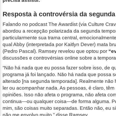
precisa assistir.”
Resposta à controvérsia da segund
Falando no podcast
The Awardist
(via Culture Cra
abordou a recepção polarizada da segunda temp
particularmente sua trama central, emocionalment
qual Abby (interpretada por Kaitlyn Dever) mata br
(Pedro Pascal). Ramsey revelou que optou por
“ev
discussões e controvérsias online sobre a tempor
“Não há nada que eu possa fazer sobre isso, de q
programa já foi lançado. Não há nada que possa 
alterado [na segunda temporada]. Realmente não 
ler ou acompanhar nada. As pessoas, é claro, têm 
opiniões. Isso não afeta o programa, não afeta c
continua—ou qualquer coisa—de forma alguma. Po
mim, são coisas muito separadas. Então não, eu 
não me envolvo muito,” disse Ramsey.