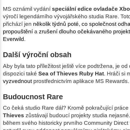
MS oznámil vydání
speciální edice ovladače Xb
výročí legendárního vývojářského studia Rare. To
přichází jen
několik týdnů poté, co společnost odh
propouštění
a
zrušení dlouho očekávaného projekt
Everwild
.
Další výroční obsah
Aby byla tato příležitost ještě více podtržena, je o
dispozici také
Sea of Thieves Ruby Hat
. Hráči si
vyzvednout
prostřednictvím aplikace MS Rewards.
Budoucnost Rare
Co čeká studio Rare dál? Kromě pokračující práce
Thieves
zůstávají budoucí projekty studia nejasn
během svého historicky prvního Community Direct v