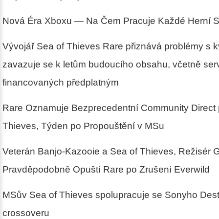
Nová Éra Xboxu — Na Čem Pracuje Každé Herní S
Vývojář Sea of Thieves Rare přiznává problémy s kv
zavazuje se k letům budoucího obsahu, včetně ser
financovaných předplatným
Rare Oznamuje Bezprecedentní Community Direct 
Thieves, Týden po Propouštění v MSu
Veterán Banjo-Kazooie a Sea of Thieves, Režisér 
Pravděpodobně Opuští Rare po Zrušení Everwild
MSův Sea of Thieves spolupracuje se Sonyho Des
crossoveru