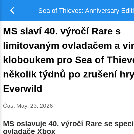
Sea of Thieves: Anniversary Edit
MS slaví 40. výročí Rare s
limitovaným ovladačem a vi
kloboukem pro Sea of Thiev
několik týdnů po zrušení hr
Everwild
Čas:
May, 23, 2026
MS oslavuje 40. výročí Rare se speci
ovladače Xbox