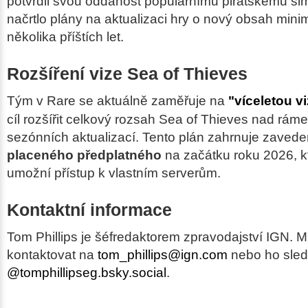
potvrdil svou oddanost populárnímu pirátskému sim
načrtlo plány na aktualizaci hry o nový obsah min
několika příštích let.
Rozšíření vize Sea of Thieves
Tým v Rare se aktuálně zaměřuje na
"víceletou vi
cíl rozšířit celkový rozsah Sea of Thieves nad rá
sezónních aktualizací. Tento plán zahrnuje zaveden
placeného předplatného
na začátku roku 2026, 
umožní přístup k vlastním serverům.
Kontaktní informace
Tom Phillips je šéfredaktorem zpravodajství IGN. 
kontaktovat na
tom_phillips@ign.com
nebo ho sled
@tomphillipseg.bsky.social
.