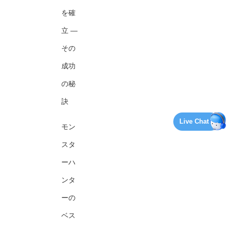
を確
立 —
その
成功
の秘
訣
Live Chat
モン
スタ
ーハ
ンタ
ーの
ベス