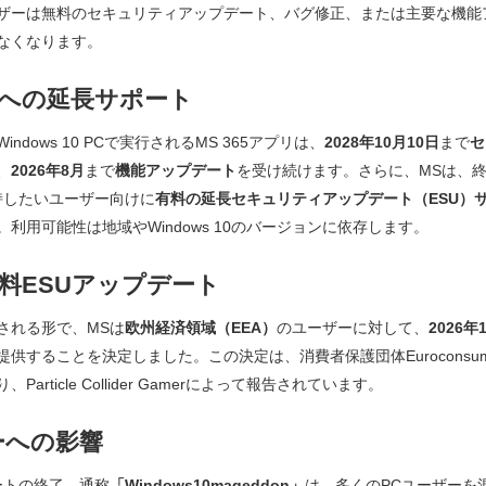
ザーは無料のセキュリティアップデート、バグ修正、または主要な機能
なくなります。
への延長サポート
ndows 10 PCで実行されるMS 365アプリは、
2028年10月10日
まで
セ
、
2026年8月
まで
機能アップデート
を受け続けます。さらに、MSは、
を維持したいユーザー向けに
有料の延長セキュリティアップデート（ESU）
利用可能性は地域やWindows 10のバージョンに依存します。
無料ESUアップデート
される形で、MSは
欧州経済領域（EEA）
のユーザーに対して、
2026年
提供することを決定しました。この決定は、消費者保護団体Euroconsum
り、
Particle Collider Gamer
によって報告されています。
ーへの影響
サポートの終了、通称
「Windows10mageddon」
は、多くのPCユーザーを