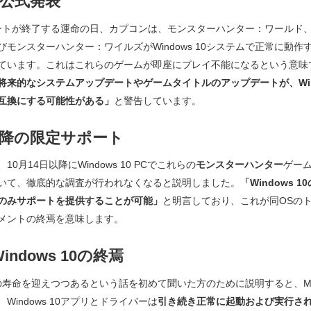
公式発表
0サポートが終了する運命の日、カプコンは、
モンスターハンター：ワールド
び
モンスターハンター：ワイルズ
がWindows 10システムで正常に動
ています。これはこれらのゲームが即座にプレイ不能になるという意味
将来的なシステムアップデートやゲームタイトルのアップデートが、Wind
互換にする可能性がある」
と警告しています。
日以降の限定サポート
0月14日以降にWindows 10 PCでこれらの
モンスターハンター
ゲー
いて、徹底的な調査が行われなくなると説明しました。
「Windows 
のみサポートを提供することが可能」
と明言しており、これが同OSの
メントの終焉を意味します。
ndows 10の終焉
0がその寿命を迎えつつあるという話を初めて聞いた方のために説明すると、
Windows 10アプリとドライバーは
引き続き正常に起動および実行さ