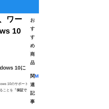
、ワー
お
す
s 10
す
め
商
品
ws 10に
関
More
dows 10のサポート
連
することを
「保証で
記
事