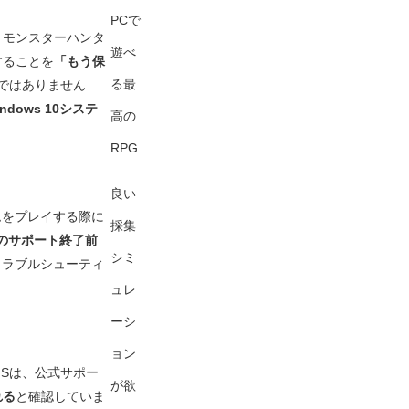
PCで
、
モンスターハンタ
遊べ
作することを
「もう保
る最
ではありません
ows 10システ
高の
RPG
良い
ムをプレイする際に
採集
10のサポート終了前
シミ
トラブルシューティ
ュレ
ーシ
ョン
MSは、公式サポー
が欲
れる
と確認していま