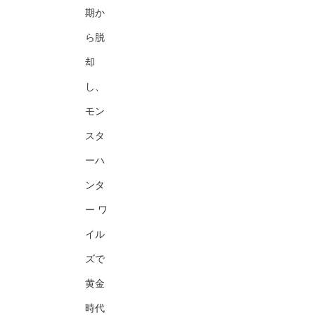
期か
ら脱
却
し、
モン
スタ
ーハ
ンタ
ー ワ
イル
ズで
黄金
時代