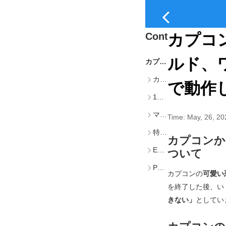
Content
カプコ
ルド、ワ
カプコンからのモンスターハンターとWindows 10に関する警告
カプコンの公式発表
で動作
10月14日以降の限定サポート
マイクロソフトのWindows 10サポート終了
Time:
May, 26, 20
特定アプリへの拡張サポート
カプコンか
EEAでの無料ESUアップデート
ついて
PCユーザーへの影響
カプコンの
可愛い
を終了した後、い
きない」
としてい