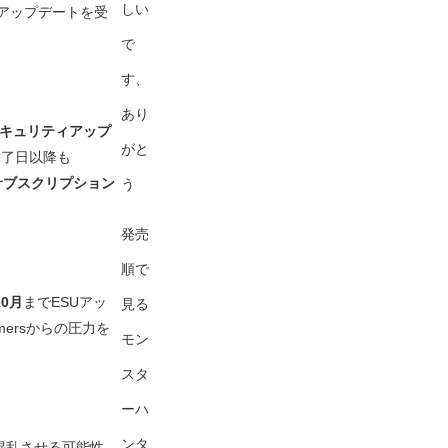
しい
アップデートを受
で
す、
あり
キュリティアップ
がと
終了日以降も
サブスクリプション
う
発売
順で
10月
までESUアッ
見る
ersからの圧力を
モン
スタ
ーハ
ンタ
混乱させる可能性