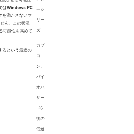
では
Windows PC
ーシ
ペックを満たさないマ
リー
ません。この状況
ズ
る可能性を高めて
カプ
供するという最近の
コ
ン、
バイ
オハ
ザー
ド6
後の
低迷