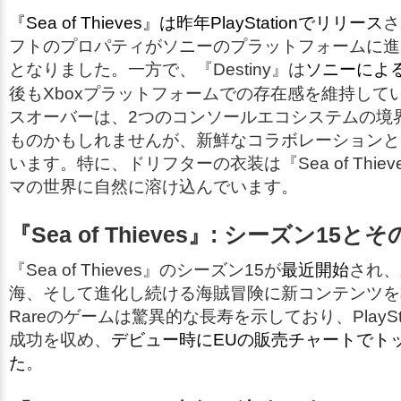
『Sea of Thieves』は昨年PlayStationでリリース
さ
フトのプロパティがソニーのプラットフォームに進
となりました。一方で、『Destiny』は
ソニーによる
後もXboxプラットフォームでの存在感を維持して
スオーバーは、2つのコンソールエコシステムの境
ものかもしれませんが、新鮮なコラボレーションと
います。特に、ドリフターの衣装は『Sea of Thie
マの世界に自然に溶け込んでいます。
『Sea of Thieves』: シーズン15と
『Sea of Thieves』のシーズン15が
最近開始
され、
海、そして進化し続ける海賊冒険に新コンテンツを
Rareのゲームは驚異的な長寿を示しており、PlaySta
成功を収め、
デビュー時にEUの販売チャートでト
た
。