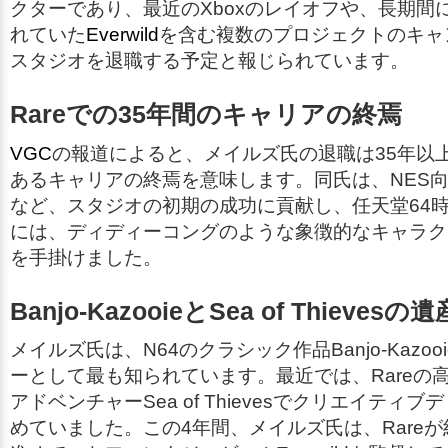
クターであり、最近のXboxのレイオフや、長期間
れていた
Everwild
を含む複数のプロジェクトのキャ
スタジオを退職する予定と報じられています。
Rareでの35年間のキャリアの終焉
VGC
の報道によると、メイルズ氏の退職は35年以
あるキャリアの終焉を意味します。同氏は、NES
など、スタジオの初期の成功に貢献し、任天堂64時代
には、ディディーコングのような象徴的なキャラク
を手掛けました。
Banjo-KazooieとSea of Thievesの遺
メイルズ氏は、N64のクラシック作品
Banjo-Kazoo
ーとして最も知られています。最近では、Rareの
アドベンチャー
Sea of Thieves
でクリエイティブデ
めていました。この4年間、メイルズ氏は、Rareが