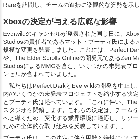
Rareを訪問し、チームの進捗に楽観的な姿勢を示
Xboxの決定が与える広範な影響
Everwild
のキャンセルが発表された同じ日に、XboxはX
Studiosの責任者であるマット・ブーティ氏によ
規模な変更を発表しました。これには、
Perfect Da
や、
The Elder Scrolls Online
の開発元であるZeniMax
StudiosによるMMOを含む、いくつかの未発表プ
ンセルが含まれていました。
「私たちは
Perfect Dark
と
Everwild
の開発を中止し
内のいくつかの未発表プロジェクトを縮小する決定
とブーティ氏は述べています。「これに伴い、The Init
スタジオを閉鎖します。これらの決定は、チームを
へと導くため、変化する業界環境に適応し、リソー
ための全体的な取り組みを反映しています。」
ブーティ氏は、この決定に伴う困難と犠牲について